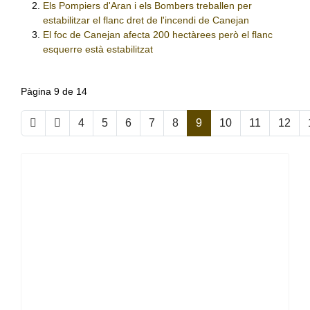
Els Pompiers d'Aran i els Bombers treballen per
estabilitzar el flanc dret de l'incendi de Canejan
El foc de Canejan afecta 200 hectàrees però el flanc
esquerre està estabilitzat
Pàgina 9 de 14
4
5
6
7
8
9
10
11
12