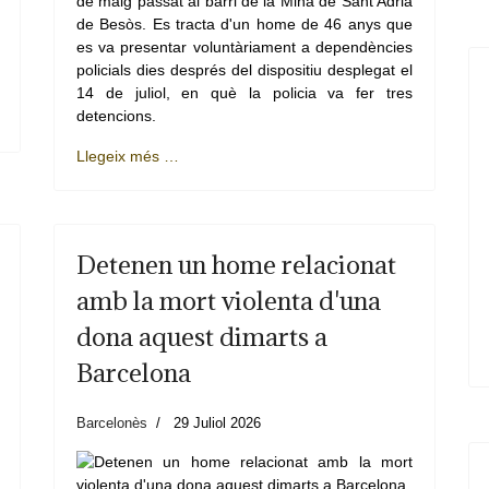
de maig passat al barri de la Mina de Sant Adrià
de Besòs. Es tracta d'un home de 46 anys que
es va presentar voluntàriament a dependències
policials dies després del dispositiu desplegat el
14 de juliol, en què la policia va fer tres
detencions.
Llegeix més …
Detenen un home relacionat
amb la mort violenta d'una
dona aquest dimarts a
Barcelona
Barcelonès
29 Juliol 2026