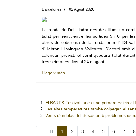
Barcelonès
02 Agost 2026
La ronda de Dalt tindrà des de dilluns un carril
tallat per sentit entre les sortides 5 i 6 per les
obres de cobertura de la ronda entre l'IES Vall
d'Hebron i l'avinguda Vallcarca. D'acord amb el
calendari previst, el carril quedarà tallat durant
tres setmanes, fins al 24 d'agost.
Llegeix més …
El BARTS Festival tanca una primera edició al
Les altes temperatures també colpegen el sensel
Veïns d'un bloc del Besòs amb problemes estru
1
2
3
4
5
6
7
8