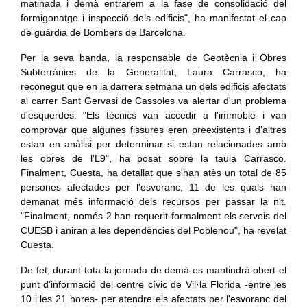
matinada i demà entrarem a la fase de consolidació del
formigonatge i inspecció dels edificis", ha manifestat el cap
de guàrdia de Bombers de Barcelona.
Per la seva banda, la responsable de Geotècnia i Obres
Subterrànies de la Generalitat, Laura Carrasco, ha
reconegut que en la darrera setmana un dels edificis afectats
al carrer Sant Gervasi de Cassoles va alertar d'un problema
d'esquerdes. "Els tècnics van accedir a l'immoble i van
comprovar que algunes fissures eren preexistents i d'altres
estan en anàlisi per determinar si estan relacionades amb
les obres de l'L9", ha posat sobre la taula Carrasco.
Finalment, Cuesta, ha detallat que s'han atès un total de 85
persones afectades per l'esvoranc, 11 de les quals han
demanat més informació dels recursos per passar la nit.
"Finalment, només 2 han requerit formalment els serveis del
CUESB i aniran a les dependències del Poblenou", ha revelat
Cuesta.
De fet, durant tota la jornada de demà es mantindrà obert el
punt d'informació del centre cívic de Vil·la Florida -entre les
10 i les 21 hores- per atendre els afectats per l'esvoranc del