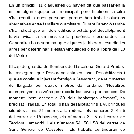
En un principi, 11 d'aquestes 85 havien dit que passarien la
nit en algun equipament municipal, però finalment la xifra
s'ha reduït a dues persones perquè han trobat solucions
alternatives entre familiars o amistats. Durant l'atenció també
s'ha indicat que un dels edificis afectats pel desallotjament
havia avisat fa un mes de la presència d'esquerdes. La
Generalitat ha determinat que algunes ja hi eren i estudia les
altres per determinar si estan vinculades o no a l'obra de l'L9
del Metro.
El cap de guàrdia de Bombers de Barcelona, Gerard Pradas,
ha assegurat que l'esvoranc està en fase d'estabilització i
que es continua injectant formigó a l'esvoranc, de vuit metres
de llargada per quatre metres de fondària. "Nosaltres
acompanyem els veïns per recollir les seves pertinences. De
moment, hem accedit a 30 dels habitatges afectats", ha
precisat Pradas. En total, s'han desallotjat fins a vuit finques
situades a uns 24 metres a la rodona: els números 2, 4 i 6
del carrer de Rubinstein, els números 3 i 5 del carrer de
Teodora Lamadrid, i els números 54, 56 i 58 del carrer de
Sant Gervasi de Cassoles. "Els treballs continuaran de