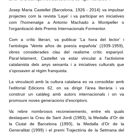
Josep Maria Castellet (Barcelona, 1926 - 2014) va impulsar
projectes com la revista 'Laye' i va participar en iniciatives
com l'homenatge a Antonio Machado a Montpeller o
l'organització dels Premis Internacionals Formentor.
Com a crític literari, va publicar 'La hora del lector' i
l'antologia 'Veinte años de poesía española' (1939-1959),
obres considerades clau del realisme crític espanyol.
Paral·lelament, Castellet va estar vinculat a l'activisme
catalanista dels anys seixanta i a iniciatives culturals que
s'oposaven al règim franquista.
La vinculació amb la cultura catalana es va consolidar amb
l'editorial Edicions 62, on va dirigir l'àrea literària i va
construir un catàleg amb autors internacionals i on va
promoure noves generacions d'escriptors.
Va rebre nombrosos reconeixements, entre els quals
destaquen la Creu de Sant Jordi (1983), la Medalla d'Or de
la Ciutat de Barcelona (1993), la Medalla d'Or de la
Generalitat (1999) i el premi Trajectòria de la Setmana del