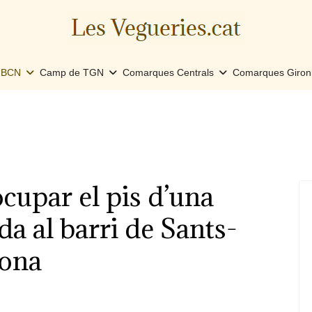
e BCN
Camp de TGN
Comarques Centrals
Comarques Giron
cupar el pis d’una
a al barri de Sants-
lona