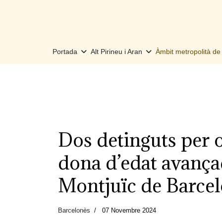
Portada
Alt Pirineu i Aran
Àmbit metropolità d
Dos detinguts per o
dona d’edat avançad
Montjuïc de Barce
Barcelonès
07 Novembre 2024