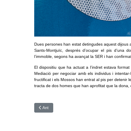
Dues persones han estat detingudes aquest dijous al 
Sants-Montjuïc, després d’ocupar el pis d’una 
l’immoble, segons ha avançat la SER i han confirmat
El dispositiu que ha actuat a l’indret estava form
Mediació per negociar amb els individus i intentar-
fructificat i els Mossos han entrat al pis per deteni
tracta de dos homes que han aprofitat que la dona, d
Article anterior: Nou ferits després que un conduct
Ant