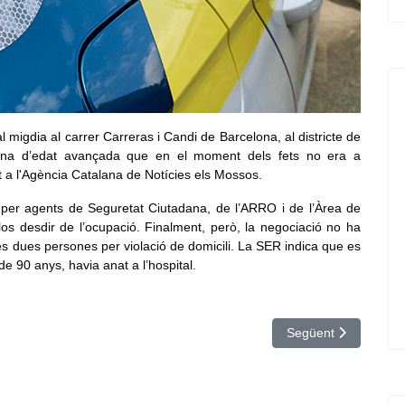
migdia al carrer Carreras i Candi de Barcelona, al districte de
dona d’edat avançada que en el moment dels fets no era a
 a l'Agència Catalana de Notícies els Mossos.
at per agents de Seguretat Ciutadana, de l’ARRO i de l’Àrea de
los desdir de l’ocupació. Finalment, però, la negociació no ha
r les dues persones per violació de domicili. La SER indica que es
e 90 anys, havia anat a l’hospital.
or perdi el control al districte de Nou Barris de Barcelona
Article següent: Bar
Següent