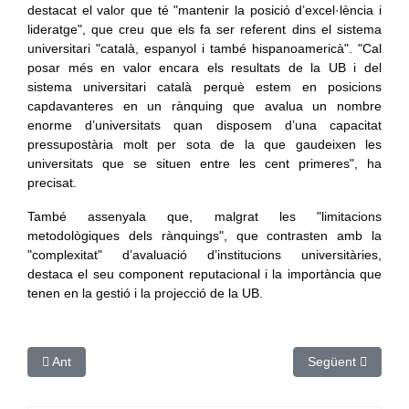
destacat el valor que té "mantenir la posició d’excel·lència i
lideratge", que creu que els fa ser referent dins el sistema
universitari "català, espanyol i també hispanoamericà". "Cal
posar més en valor encara els resultats de la UB i del
sistema universitari català perquè estem en posicions
capdavanteres en un rànquing que avalua un nombre
enorme d’universitats quan disposem d’una capacitat
pressupostària molt per sota de la que gaudeixen les
universitats que se situen entre les cent primeres", ha
precisat.
També assenyala que, malgrat les "limitacions
metodològiques dels rànquings", que contrasten amb la
"complexitat" d’avaluació d’institucions universitàries,
destaca el seu component reputacional i la importància que
tenen en la gestió i la projecció de la UB.
Article anterior: Barcelona ret homenatge a les víctimes del 17-A
Article següent: L
Ant
Següent