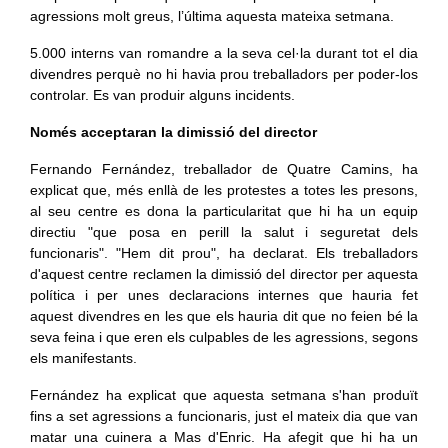
agressions molt greus, l’última aquesta mateixa setmana.
5.000 interns van romandre a la seva cel·la durant tot el dia
divendres perquè no hi havia prou treballadors per poder-los
controlar. Es van produir alguns incidents.
Només acceptaran la dimissió del director
Fernando Fernández, treballador de Quatre Camins, ha
explicat que, més enllà de les protestes a totes les presons,
al seu centre es dona la particularitat que hi ha un equip
directiu "que posa en perill la salut i seguretat dels
funcionaris". "Hem dit prou", ha declarat. Els treballadors
d'aquest centre reclamen la dimissió del director per aquesta
política i per unes declaracions internes que hauria fet
aquest divendres en les que els hauria dit que no feien bé la
seva feina i que eren els culpables de les agressions, segons
els manifestants.
Fernández ha explicat que aquesta setmana s'han produït
fins a set agressions a funcionaris, just el mateix dia que van
matar una cuinera a Mas d'Enric. Ha afegit que hi ha un