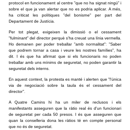
protocol en funcionament al centre "que no ha signat ningú" i
sobre el que ja van alertar que no es podria aplicar. A més,
ha criticat les polítiques "del bonisme" per part del
Departament de Justícia.
Per tot plegat, exigeixen la dimissió o el cessament
"fulminant" del director perquè s'ha creuat una línia vermella.
Ho demanen per poder treballar "amb normalitat": "Saber
que podrem tornar a casa i veure les nostres famílies", ha
dit. I és que ha afirmat que si els funcionaris no poden
treballar amb uns mínims de seguretat, no poden garantir la
seguretat dels interns.
En aquest context, la protesta es manté i alerten que "l'única
via de negociació sobre la taula és el cessament del
director".
A Quatre Camins hi ha un miler de reclusos i els
manifestants asseguren que la ràtio real és d'un funcionari
de seguretat per cada 50 presos. I és que asseguren que
quan la conselleria dona les ràtios té en compte personal
que no és de seguretat.