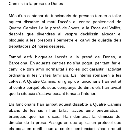
Més d'un centenar de funcionaris de presons tornen a tallar
aquest dissabte al matí l'accés al centre penitenciari de
Quatre Camins i a la presó de Joves, a la Roca del Vallès,
després que divendres al vespre decidissin aixecar el
bloqueig a les presons i permetre el canvi de guàrdia dels
treballadors 24 hores després.
També està bloquejat l'accés a la presó de Dones, a
Barcelona. En aquests centres no s'ha pogut, per tant, fer el
canvi de torn amb normalitat i no es pot garantir l'activitat
ordinària ni les visites familiars. Els interns romanen a les
cel·les. A Quatre Camins, un grup de funcionaris han entrat
al centre perquè els seus companys de dintre els han avisat
que la situació s'estava posant tensa a l'interior.
Els funcionaris han arribat aquest dissabte a Quatre Camins
abans de les sis i han tallat l’accés amb pneumàtics i
branques que han encès. Han demanat la dimissió del
director de la presó. Asseguren que aplica un protocol que
els posa en perill i que al centre penitenciari s’han produït