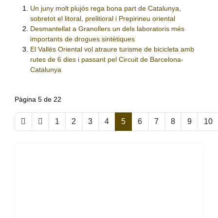
Un juny molt plujós rega bona part de Catalunya,
sobretot el litoral, prelitioral i Prepirineu oriental
Desmantellat a Granollers un dels laboratoris més
importants de drogues sintètiques
El Vallès Oriental vol atraure turisme de bicicleta amb
rutes de 6 dies i passant pel Circuit de Barcelona-
Catalunya
Pàgina 5 de 22
1
2
3
4
5
6
7
8
9
10