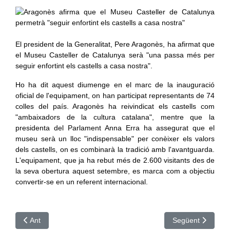
El president de la Generalitat, Pere Aragonès, ha afirmat que
el Museu Casteller de Catalunya serà "una passa més per
seguir enfortint els castells a casa nostra".
Ho ha dit aquest diumenge en el marc de la inauguració
oficial de l'equipament, on han participat representants de 74
colles del país. Aragonès ha reivindicat els castells com
"ambaixadors de la cultura catalana", mentre que la
presidenta del Parlament Anna Erra ha assegurat que el
museu serà un lloc "indispensable" per conèixer els valors
dels castells, on es combinarà la tradició amb l'avantguarda.
L'equipament, que ja ha rebut més de 2.600 visitants des de
la seva obertura aquest setembre, es marca com a objectiu
convertir-se en un referent internacional.
Article anterior: Inaugurat el túnel del coll de Lilla de l'A-2
Article següent: 
Ant
Següent