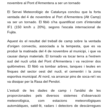
El Servei Meteorològic de Catalunya conclou que la forta
ventada del 4 de novembre al Port d'Armentera (Alt Camp)
va ser un tornado. El fibló s'ha quantificat com d'intensitat
IF1 (150 km/h ± 20%), segons l'escala internacional de
Fujita.
Aquest és el resultat del treball de camp sobre la ventada
d'origen convectiu, associada a la tempesta, que es va
produir la matinada del 4 de novembre al municipi, i que va
causar danys materials. El tornado va tocar terra a l'extrem
sud del nucli urbà del Pont d'Armentera i va recórrer dos
quilòmetres. El fibló va tombar arbres, tanques i teules en
finques del sector oest del nucli, el cementiri i la zona
esportiva municipal. Al nord, va arrancar pins de soca-rel i es
va dissipar per la Rasa del Pendot.
L'estudi de les dades de camp i l'anàlisi de les
proporcionades pels diversos sistemes d'observació
meteorològica, com estacions meteorològiques
automàtiques, satèl·lit, radars i detectors de descàrregues