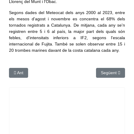
Llorenç del Munt i l'Obac.
Segons dades del Meteocat dels anys 2000 al 2023, entre
els mesos d'agost i novembre es concentra el 68% dels
tornados registrats a Catalunya. De mitjana, cada any se'n
registren entre 5 i 6 al país, la major part dels quals són
febles, d'intensitats inferiors a IF2, segons l'escala
internacional de Fujita. També se solen observar entre 15 i
20 trombes marines davant de la costa catalana cada any.
Article anterior: La IGP Calçot de Valls preveu una bona temp
Article següent: 
Ant
Següent