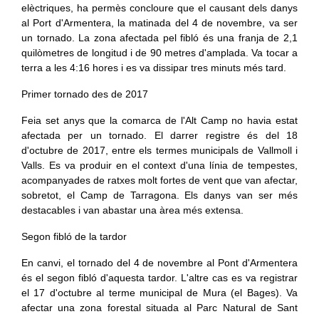
elèctriques, ha permès concloure que el causant dels danys
al Port d'Armentera, la matinada del 4 de novembre, va ser
un tornado. La zona afectada pel fibló és una franja de 2,1
quilòmetres de longitud i de 90 metres d'amplada. Va tocar a
terra a les 4:16 hores i es va dissipar tres minuts més tard.
Primer tornado des de 2017
Feia set anys que la comarca de l'Alt Camp no havia estat
afectada per un tornado. El darrer registre és del 18
d'octubre de 2017, entre els termes municipals de Vallmoll i
Valls. Es va produir en el context d'una línia de tempestes,
acompanyades de ratxes molt fortes de vent que van afectar,
sobretot, el Camp de Tarragona. Els danys van ser més
destacables i van abastar una àrea més extensa.
Segon fibló de la tardor
En canvi, el tornado del 4 de novembre al Pont d'Armentera
és el segon fibló d'aquesta tardor. L'altre cas es va registrar
el 17 d'octubre al terme municipal de Mura (el Bages). Va
afectar una zona forestal situada al Parc Natural de Sant