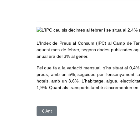
L'Índex de Preus al Consum (IPC) al Camp de Tarra
aquest mes de febrer, segons dades publicades aquest
anual era del 3% al gener.
Pel que fa a la variació mensual, s'ha situat al 0,4%
preus, amb un 5%, seguides per l'ensenyament, am
hotels, amb un 3,6%. L'habitatge, aigua, electrici
1,9%. Quant als transports també s'incrementen en
Article anterior: Les exportacions creixen un 8,3%
Ant