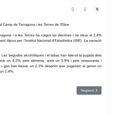
gona i a les Terres ha caigut sis dècimes i se situa al 2,4%
 dijous per l'Institut Nacional d'Estadística (INE). La variació
. Les begudes alcohòliques i el tabac han liderat la pujada dels
b un 4,2%, pels aliments, amb un 3,9% i pels restaurants i
tat i gas han baixar un 2,1% després que pugessin al gener un
 un 2,4%.
 a la demarcació de Tarragona al gener fins als 888,7 milions d'euros
Article següent: Dos 
Següent