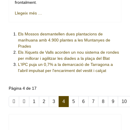
frontalment.
Llegeix més …
Els Mossos desmantellen dues plantacions de
marihuana amb 4.900 plantes a les Muntanyes de
Prades
Els Xiquets de Valls acorden un nou sistema de rondes
per millorar i agilitzar les diades a la plaça del Blat
L'IPC puja un 0,7% a la demarcació de Tarragona a
l'abril impulsat per l'encariment del vestit i calçat
Pàgina 4 de 17
1
2
3
4
5
6
7
8
9
10