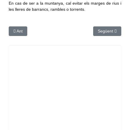
En cas de ser a la muntanya, cal evitar els marges de rius i
les lleres de barrancs, rambles o torrents.
Article anterior: El pla per prevenir incendis forestals de la D
Article següent: P
Ant
Següent