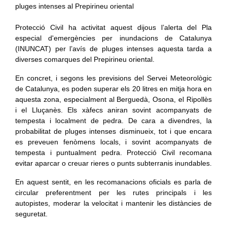
Protecció Civil ha activitat aquest dijous l’alerta del Pla
especial d'emergències per inundacions de Catalunya
(INUNCAT) per l’avís de pluges intenses aquesta tarda a
diverses comarques del Prepirineu oriental.
En concret, i segons les previsions del Servei Meteorològic
de Catalunya, es poden superar els 20 litres en mitja hora en
aquesta zona, especialment al Berguedà, Osona, el Ripollès
i el Lluçanès. Els xàfecs aniran sovint acompanyats de
tempesta i localment de pedra. De cara a divendres, la
probabilitat de pluges intenses disminueix, tot i que encara
es preveuen fenòmens locals, i sovint acompanyats de
tempesta i puntualment pedra. Protecció Civil recomana
evitar aparcar o creuar rieres o punts subterranis inundables.
En aquest sentit, en les recomanacions oficials es parla de
circular preferentment per les rutes principals i les
autopistes, moderar la velocitat i mantenir les distàncies de
seguretat.