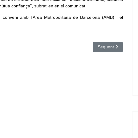
útua confiança", subratllen en el comunicat.
e conveni amb l'Àrea Metropolitana de Barcelona (AMB) i el
e servei públic per a la gestió i explotació del gimnàs municipal de Moià
Article següent: Les
Següent