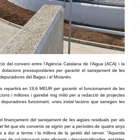
ció del conveni entre l'Agència Catalana de l'Aigua (ACA) i la
 dotacions pressupostàries per garantir el sanejament de les
 depuradores del Bages i el Moianès.
es repartirà en 19,6 MEUR per garantir el funcionament de les
ons i millores i gairebé mig milió per a redacció de projectes
1 depuradores funcionant, unes instal·lacions que sanegen les
 el finançament del sanejament de les aigües residuals per als
el fet que els convenis se signin per a períodes de quatre anys
ns a dur a terme i la millora de la gestió del servei. "Aquesta
es de col·laboració més eficients i descentralitzades, estables