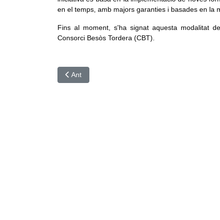
en el temps, amb majors garanties i basades en la m
Fins al moment, s'ha signat aquesta modalitat d
Consorci Besòs Tordera (CBT).
Article anterior: Nova licitació per la concessió d
Ant