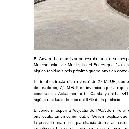
El Govern ha autoritzat aquest dimarts la subscrip
Mancomunitat de Municipis del Bages que fixa les
aigües residuals pels pròxims quatre anys en dotze
En total es tracta d'un inversió de 27 MEUR, que 
depuradores, 7,1 MEUR en inversions per a reposici
constructius. Actualment a tot Catalunya hi ha 54
aigües residuals de més del 97% de la població.
El conveni respon a l'objectiu de l'ACA de millorar
ens locals. En un comunicat, el Govern explica que 
fa possible una millor planificació de les actuacio
iniciativa es basa en la implementació de noves form