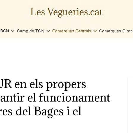
e BCN
Camp de TGN
Comarques Centrals
Comarques Giron
R en els propers
rantir el funcionament
s del Bages i el