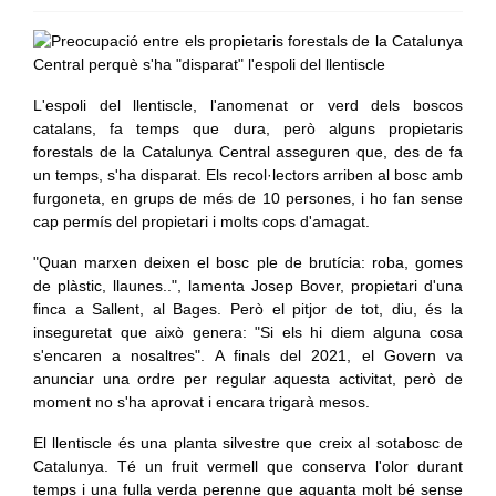
L'espoli del llentiscle, l'anomenat or verd dels boscos
catalans, fa temps que dura, però alguns propietaris
forestals de la Catalunya Central asseguren que, des de fa
un temps, s'ha disparat. Els recol·lectors arriben al bosc amb
furgoneta, en grups de més de 10 persones, i ho fan sense
cap permís del propietari i molts cops d'amagat.
"Quan marxen deixen el bosc ple de brutícia: roba, gomes
de plàstic, llaunes..", lamenta Josep Bover, propietari d'una
finca a Sallent, al Bages. Però el pitjor de tot, diu, és la
inseguretat que això genera: "Si els hi diem alguna cosa
s'encaren a nosaltres". A finals del 2021, el Govern va
anunciar una ordre per regular aquesta activitat, però de
moment no s'ha aprovat i encara trigarà mesos.
El llentiscle és una planta silvestre que creix al sotabosc de
Catalunya. Té un fruit vermell que conserva l'olor durant
temps i una fulla verda perenne que aguanta molt bé sense