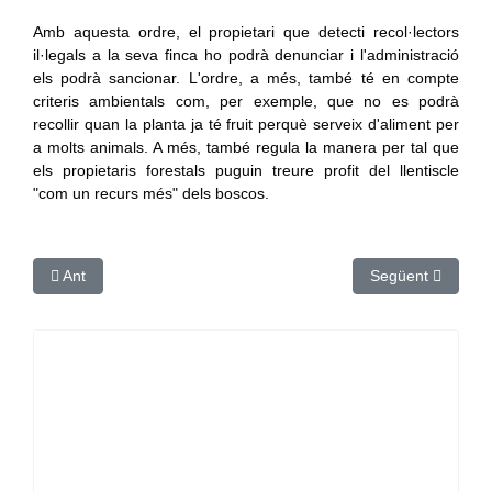
Amb aquesta ordre, el propietari que detecti recol·lectors
il·legals a la seva finca ho podrà denunciar i l'administració
els podrà sancionar. L'ordre, a més, també té en compte
criteris ambientals com, per exemple, que no es podrà
recollir quan la planta ja té fruit perquè serveix d'aliment per
a molts animals. A més, també regula la manera per tal que
els propietaris forestals puguin treure profit del llentiscle
"com un recurs més" dels boscos.
Article anterior: El turisme rural de la Catalunya Central prev
Article següent: 
Ant
Següent