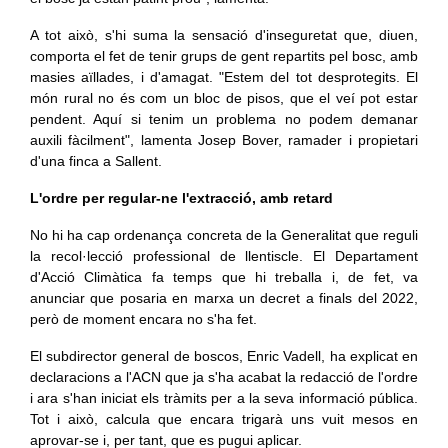
A tot això, s'hi suma la sensació d'inseguretat que, diuen,
comporta el fet de tenir grups de gent repartits pel bosc, amb
masies aïllades, i d'amagat. "Estem del tot desprotegits. El
món rural no és com un bloc de pisos, que el veí pot estar
pendent. Aquí si tenim un problema no podem demanar
auxili fàcilment", lamenta Josep Bover, ramader i propietari
d'una finca a Sallent.
L'ordre per regular-ne l'extracció, amb retard
No hi ha cap ordenança concreta de la Generalitat que reguli
la recol·lecció professional de llentiscle. El Departament
d'Acció Climàtica fa temps que hi treballa i, de fet, va
anunciar que posaria en marxa un decret a finals del 2022,
però de moment encara no s'ha fet.
El subdirector general de boscos, Enric Vadell, ha explicat en
declaracions a l'ACN que ja s'ha acabat la redacció de l'ordre
i ara s'han iniciat els tràmits per a la seva informació pública.
Tot i això, calcula que encara trigarà uns vuit mesos en
aprovar-se i, per tant, que es pugui aplicar.