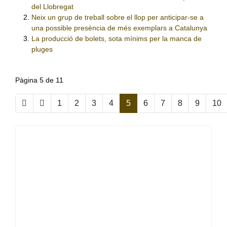
del Llobregat
Neix un grup de treball sobre el llop per anticipar-se a
una possible presència de més exemplars a Catalunya
La producció de bolets, sota mínims per la manca de
pluges
Pàgina 5 de 11
1
2
3
4
5
6
7
8
9
10