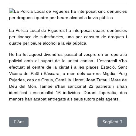
La Policia Local de Figueres ha interposat quatre denúncies
per tinença de substàncies, una per consum de drogues i
quatre per beure alcohol a la via pública.
Ho ha fet aquest divendres passat al vespre en un operatiu
policial amb el suport de la unitat canina. L’escorcoll s’ha
efectuat al centre de la ciutat i a les places Estació, Sant
Vicenç de Paül i Bàscara, a més dels carrers Migdia, Puig
Pujades, cap de Creus, Camil·la Lloret, Joan Tutau i Mare de
Déu del Món. També s’han sancionat 22 patinets i s’han
identificat i escorcollat 16 individus. Durant l’operatiu, dos
menors han acabat entregats als seus tutors pels agents.
Article anterior: Roses retira les últimes plaques amb simbologi
Article següent: 
Ant
Següent