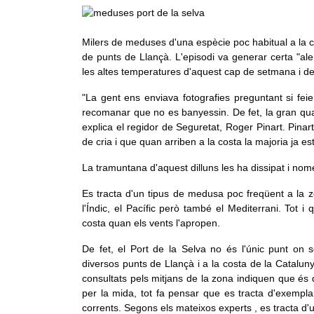
Milers de meduses d'una espècie poc habitual a la c
de punts de Llançà. L'episodi va generar certa "al
les altes temperatures d'aquest cap de setmana i d
"La gent ens enviava fotografies preguntant si fei
recomanar que no es banyessin. De fet, la gran qua
explica el regidor de Seguretat, Roger Pinart. Pin
de cria i que quan arriben a la costa la majoria ja e
La tramuntana d'aquest dilluns les ha dissipat i n
Es tracta d'un tipus de medusa poc freqüent a la z
l'Índic, el Pacífic però també el Mediterrani. Tot i
costa quan els vents l'apropen.
De fet, el Port de la Selva no és l'únic punt on
diversos punts de Llançà i a la costa de la Catalu
consultats pels mitjans de la zona indiquen que és 
per la mida, tot fa pensar que es tracta d'exemplars
corrents. Segons els mateixos experts , es tracta d'