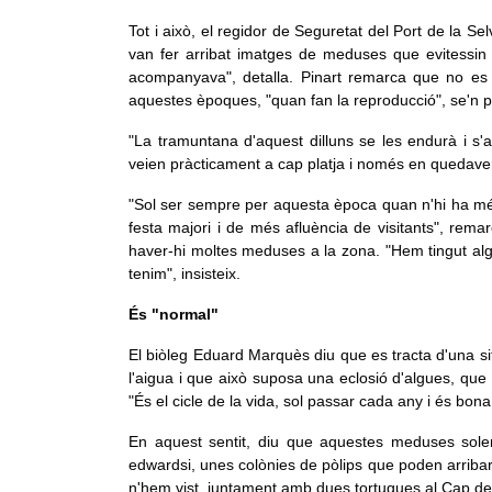
Tot i això, el regidor de Seguretat del Port de la S
van fer arribat imatges de meduses que evitessin
acompanyava", detalla. Pinart remarca que no es t
aquestes èpoques, "quan fan la reproducció", se'n p
"La tramuntana d'aquest dilluns se les endurà i s'a
veien pràcticament a cap platja i només en quedave
"Sol ser sempre per aquesta època quan n'hi ha més
festa majori i de més afluència de visitants", rema
haver-hi moltes meduses a la zona. "Hem tingut al
tenim", insisteix.
És "normal"
El biòleg Eduard Marquès diu que es tracta d'una si
l'aigua i que això suposa una eclosió d'algues, qu
"És el cicle de la vida, sol passar cada any i és bon
En aquest sentit, diu que aquestes meduses sole
edwardsi, unes colònies de pòlips que poden arribar
n'hem vist, juntament amb dues tortugues al Cap d