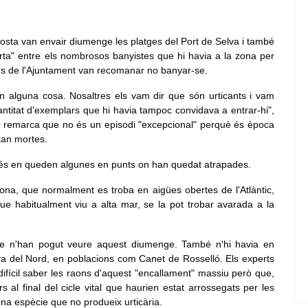
osta van envair diumenge les platges del Port de Selva i també
erta" entre els nombrosos banyistes que hi havia a la zona per
es de l'Ajuntament van recomanar no banyar-se.
en alguna cosa. Nosaltres els vam dir que són urticants i vam
ntitat d'exemplars que hi havia tampoc convidava a entrar-hi",
art remarca que no és un episodi "excepcional" perquè és època
stan mortes.
omés en queden algunes en punts on han quedat atrapades.
ona, que normalment es troba en aigües obertes de l'Atlàntic,
 que habitualment viu a alta mar, se la pot trobar avarada a la
 se n'han pogut veure aquest diumenge. També n'hi havia en
nya del Nord, en poblacions com Canet de Rosselló. Els experts
difícil saber les raons d'aquest "encallament" massiu però que,
 al final del cicle vital que haurien estat arrossegats per les
una espècie que no produeix urticària.