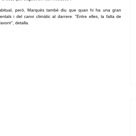
 habitual, però, Marquès també diu que quan hi ha una gran
als i del canvi climàtic al darrere. "Entre elles, la falta de
vorir", detalla.
ltaica a la depuradora de Castelló d'Empúries per millorar l'eficiència en