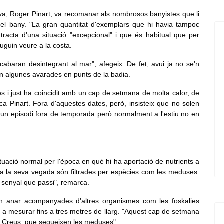
elva, Roger Pinart, va recomanar als nombrosos banyistes que li
 el bany. "La gran quantitat d'exemplars que hi havia tampoc
racta d'una situació "excepcional" i que és habitual que per
uguin veure a la costa.
cabaran desintegrant al mar", afegeix. De fet, avui ja no se'n
n algunes avarades en punts de la badia.
 i just ha coincidit amb un cap de setmana de molta calor, de
rca Pinart. Fora d'aquestes dates, però, insisteix que no solen
gun episodi fora de temporada però normalment a l'estiu no en
tuació normal per l'època en què hi ha aportació de nutrients a
e a la seva vegada són filtrades per espècies com les meduses.
a senyal que passi", remarca.
n anar acompanyades d'altres organismes com les foskalies
 a mesurar fins a tres metres de llarg. "Aquest cap de setmana
e Creus, que segueixen les meduses".