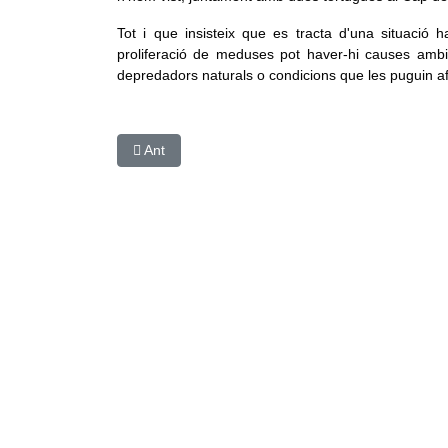
Tot i que insisteix que es tracta d'una situació
proliferació de meduses pot haver-hi causes ambient
depredadors naturals o condicions que les puguin afa
Article anterior: Instal·len una planta solar fotovo
Ant