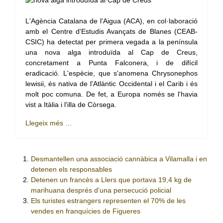
L'Agència Catalana de l'Aigua (ACA), en col·laboració
amb el Centre d'Estudis Avançats de Blanes (CEAB-
CSIC) ha detectat per primera vegada a la península
una nova alga introduïda al Cap de Creus,
concretament a Punta Falconera, i de difícil
eradicació. L'espècie, que s'anomena Chrysonephos
lewisii, és nativa de l'Atlàntic Occidental i el Carib i és
molt poc comuna. De fet, a Europa només se l'havia
vist a Itàlia i l'illa de Còrsega.
Llegeix més …
Desmantellen una associació cannàbica a Vilamalla i en
detenen els responsables
Detenen un francès a Llers que portava 19,4 kg de
marihuana després d'una persecució policial
Els turistes estrangers representen el 70% de les
vendes en franquícies de Figueres