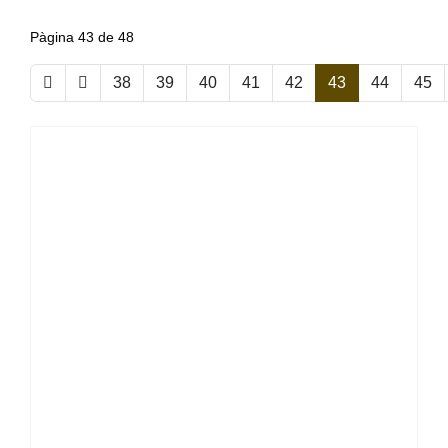
Pàgina 43 de 48
38
39
40
41
42
43
44
45