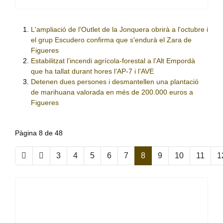
L'ampliació de l'Outlet de la Jonquera obrirà a l'octubre i
el grup Escudero confirma que s'endurà el Zara de
Figueres
Estabilitzat l’incendi agrícola-forestal a l’Alt Empordà
que ha tallat durant hores l’AP-7 i l’AVE
Detenen dues persones i desmantellen una plantació
de marihuana valorada en més de 200.000 euros a
Figueres
Pàgina 8 de 48
3
4
5
6
7
8
9
10
11
1