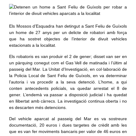
Els Mossos d’Esquadra han detingut a Sant Feliu de Guíxols
un home de 27 anys per un delicte de robatori amb força
que ha sostret objectes de l’interior de divuit vehicles
estacionats a la localitat.
Els robatoris es van produir el 2 de gener; disset van ser en
un pàrquing conegut com el Gas Vell de matinada i l’últim al
passeig del Mar. La Unitat d'Investigació, en col·laboració de
la Policia Local de Sant Feliu de Guíxols, en va determinar
l'autoria i va procedir a la seva detenció. L’home, a qui
conten antecedents policials, va quedar arrestat el 8 de
gener. L’endemà va passar a disposició judicial i ha quedat
en llibertat amb càrrecs. La investigació continua oberta i no
es descarten més detencions.
Del vehicle aparcat al passeig del Mar es va sostreure
documentació, 20 euros i dues targetes de crèdit amb les
que es van fer moviments bancaris per valor de 46 euros en