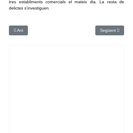
tres establiments comercials el mateix dia. La resta de
delictes s'investiguen.
Article anterior: Alcaldes gironins afectats pel Gloria critique
Article següent: 
Ant
Següent