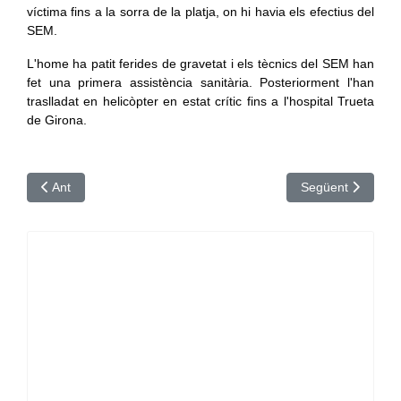
víctima fins a la sorra de la platja, on hi havia els efectius del
SEM.
L'home ha patit ferides de gravetat i els tècnics del SEM han
fet una primera assistència sanitària. Posteriorment l'han
traslladat en helicòpter en estat crític fins a l'hospital Trueta
de Girona.
Article anterior: Mor l'home de 78 anys que va quedar ferit crí
Article següent: 
Ant
Següent