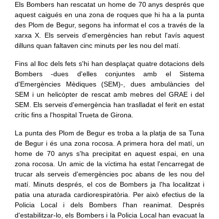
Els Bombers han rescatat un home de 70 anys després que
aquest caigués en una zona de roques que hi ha a la punta
des Plom de Begur, segons ha informat el cos a través de la
xarxa X. Els serveis d'emergències han rebut l'avís aquest
dilluns quan faltaven cinc minuts per les nou del matí.
Fins al lloc dels fets s'hi han desplaçat quatre dotacions dels
Bombers -dues d'elles conjuntes amb el Sistema
d'Emergències Mèdiques (SEM)-, dues ambulàncies del
SEM i un helicòpter de rescat amb mebres del GRAE i del
SEM. Els serveis d'emergència han traslladat el ferit en estat
crític fins a l'hospital Trueta de Girona.
La punta des Plom de Begur es troba a la platja de sa Tuna
de Begur i és una zona rocosa. A primera hora del matí, un
home de 70 anys s'ha precipitat en aquest espai, en una
zona rocosa. Un amic de la víctima ha estat l'encarregat de
trucar als serveis d'emergències poc abans de les nou del
matí. Minuts després, el cos de Bombers ja l'ha localitzat i
patia una aturada cardiorespiratòria. Per això efectius de la
Policia Local i dels Bombers l'han reanimat. Després
d'estabilitzar-lo, els Bombers i la Policia Local han evacuat la