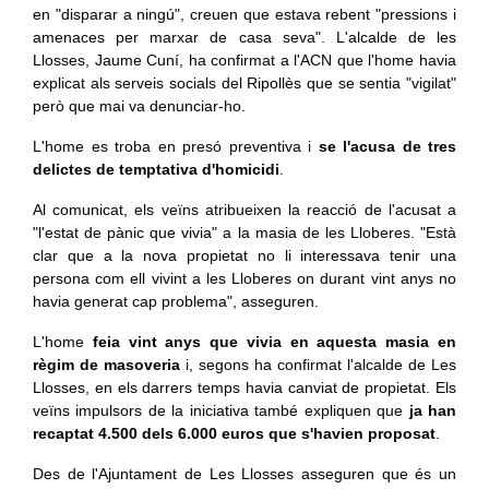
en "disparar a ningú", creuen que estava rebent "pressions i
amenaces per marxar de casa seva". L'alcalde de les
Llosses, Jaume Cuní, ha confirmat a l'ACN que l'home havia
explicat als serveis socials del Ripollès que se sentia "vigilat"
però que mai va denunciar-ho.
L'home es troba en presó preventiva i
se l'acusa de tres
delictes de temptativa d'homicidi
.
Al comunicat, els veïns atribueixen la reacció de l'acusat a
"l'estat de pànic que vivia" a la masia de les Lloberes. "Està
clar que a la nova propietat no li interessava tenir una
persona com ell vivint a les Lloberes on durant vint anys no
havia generat cap problema", asseguren.
L'home
feia vint anys que vivia en aquesta masia en
règim de masoveria
i, segons ha confirmat l'alcalde de Les
Llosses, en els darrers temps havia canviat de propietat. Els
veïns impulsors de la iniciativa també expliquen que
ja han
recaptat 4.500 dels 6.000 euros que s'havien proposat
.
Des de l'Ajuntament de Les Llosses asseguren que és un