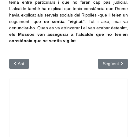
tema entre particulars i que no faran cap pas judicial.
L'alcalde també ha explicat que tenia constància que l'home
havia explicat als serveis socials del Ripollès -que li feien un
seguiment- que
se sentia "vigilat"
. Tot i això, mai va
denunciar-ho. Quan es va atrinxerar i el van acabar detenint,
els Mossos van assegurar a l'alcalde que no tenien
constància que se sentís vigilat
.
Article anterior: Beget rep cobertura mòbil per primer cop: "És u
Article següent: 
Ant
Següent