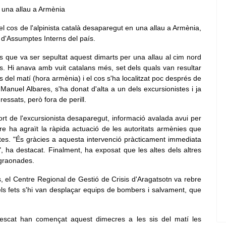
el cos de l'alpinista català desaparegut en una allau a Armènia,
 d'Assumptes Interns del país.
 que va ser sepultat aquest dimarts per una allau al cim nord
s. Hi anava amb vuit catalans més, set dels quals van resultar
 del matí (hora armènia) i el cos s'ha localitzat poc després de
 Manuel Albares, s'ha donat d'alta a un dels excursionistes i ja
ressats, però fora de perill.
ort de l'excursionista desaparegut, informació avalada avui per
re ha agraït la ràpida actuació de les autoritats armènies que
istes. "És gràcies a aquesta intervenció pràcticament immediata
, ha destacat. Finalment, ha exposat que les altes dels altres
sgraonades.
, el Centre Regional de Gestió de Crisis d'Aragatsotn va rebre
 dels fets s'hi van desplaçar equips de bombers i salvament, que
rescat han començat aquest dimecres a les sis del matí les