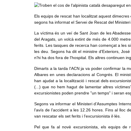
Els equips de rescat han localitzat aquest dimecres 
segons ha informat el Servei de Rescat del Ministeri
La víctima és un veí de Sant Joan de les Abadesses
del Aragats, un volcà extint de més de 4.000 metre
ferits. Les tasques de recerca han començat a les sis
les deu. Segons ha dit el ministre d'Exteriors, José
n'hi ha dos fora de l'hospital. Els altres continuen ing
Dimarts a la tarda l'ACN ja va poder confirmar la m
Albares en unes declaracions al Congrés. El minist
han ajudat a la localització i rescat dels excursion
(...) que no hem hagut de lamentar altres víctimes"
excursionistes poden prendre "un temps" i seran e
Segons va informar el Ministeri d'Assumptes Interns
l'avís de l'accident a les 12.26 hores. Fins al lloc
van rescatar els set ferits i l'excursionista il·lès.
Pel que fa al novè excursionista, els equips de 