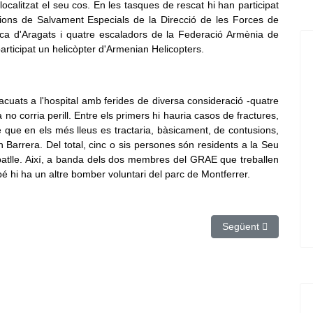
calitzat el seu cos. En les tasques de rescat hi han participat
cions de Salvament Especials de la Direcció de les Forces de
rica d'Aragats i quatre escaladors de la Federació Armènia de
ticipat un helicòpter d'Armenian Helicopters.
vacuats a l'hospital amb ferides de diversa consideració -quatre
a no corria perill. Entre els primers hi hauria casos de fractures,
 que en els més lleus es tractaria, bàsicament, de contusions,
n Barrera. Del total, cinc o sis persones són residents a la Seu
 batlle. Així, a banda dels dos membres del GRAE que treballen
bé hi ha un altre bomber voluntari del parc de Montferrer.
lera de la Vall de Núria en quedar atrapats en un túnel
Article següent: El p
Següent