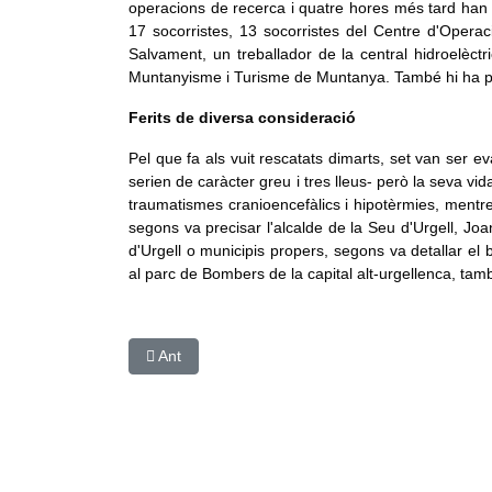
operacions de recerca i quatre hores més tard han lo
17 socorristes, 13 socorristes del Centre d'Opera
Salvament, un treballador de la central hidroelèct
Muntanyisme i Turisme de Muntanya. També hi ha par
Ferits de diversa consideració
Pel que fa als vuit rescatats dimarts, set van ser e
serien de caràcter greu i tres lleus- però la seva vid
traumatismes cranioencefàlics i hipotèrmies, mentre
segons va precisar l'alcalde de la Seu d'Urgell, Joa
d'Urgell o municipis propers, segons va detallar el
al parc de Bombers de la capital alt-urgellenca, tam
Article anterior: Evacuen 70 passatgers del cremal
Ant