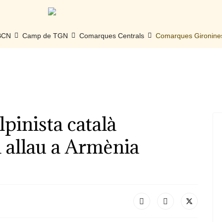
 BCN
Camp de TGN
Comarques Centrals
Comarques Gironine
lpinista català
 allau a Armènia