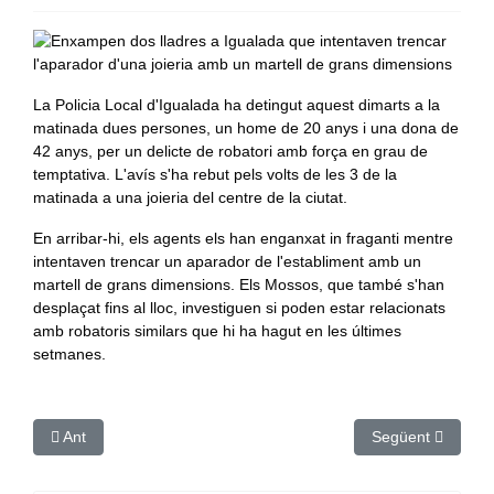
La Policia Local d'Igualada ha detingut aquest dimarts a la
matinada dues persones, un home de 20 anys i una dona de
42 anys, per un delicte de robatori amb força en grau de
temptativa. L'avís s'ha rebut pels volts de les 3 de la
matinada a una joieria del centre de la ciutat.
En arribar-hi, els agents els han enganxat in fraganti mentre
intentaven trencar un aparador de l'establiment amb un
martell de grans dimensions. Els Mossos, que també s'han
desplaçat fins al lloc, investiguen si poden estar relacionats
amb robatoris similars que hi ha hagut en les últimes
setmanes.
Article anterior: Fragance Science inverteix 16 MEUR en una nov
Article següent: 
Ant
Següent