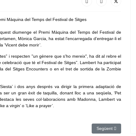
aquest diumenge el Premi Màquina del Temps del Festival de
ertamen, Mònica Garcia, ha estat l’encarregada d’entregar-li el
la ‘Vicent debe morir’.
tes” i respecten "un gènere que s'ho mereix", ha dit al rebre el
celebració que té el Festival de Sitges”. Lambert ha participat
da del Sitges Encounters o en el tret de sortida de la Zombie
Siesta’ i dos anys després va dirigir la primera adaptació de
 ser un gran èxit de taquilla, donant lloc a una seqüela, ‘Pet
é destaca les seves col·laboracions amb Madonna, Lambert va
e a virgin’ o ‘Like a prayer’.
 euros al govern espanyol pel cost de posar busos arran dels talls a Ro
Article següent: Els 
Següent