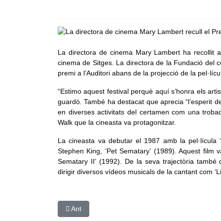
La directora de cinema Mary Lambert ha recollit 
cinema de Sitges. La directora de la Fundació del c
premi a l’Auditori abans de la projecció de la pel·lícu
“Estimo aquest festival perquè aquí s’honra els artis
guardó. També ha destacat que aprecia “l’esperit de 
en diverses activitats del certamen com una troba
Walk que la cineasta va protagonitzar.
La cineasta va debutar el 1987 amb la pel·lícula ‘
Stephen King, ‘Pet Sematary’ (1989). Aquest film va
Sematary II’ (1992). De la seva trajectòria tamb
dirigir diversos vídeos musicals de la cantant com ‘Lik
Article anterior: Territori reclama més de 650.000
Ant