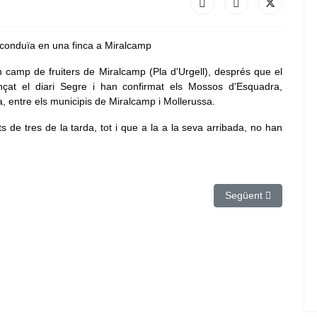
camp de fruiters de Miralcamp (Pla d'Urgell), després que el
çat el diari Segre i han confirmat els Mossos d'Esquadra,
ca, entre els municipis de Miralcamp i Mollerussa.
 de tres de la tarda, tot i que a la a la seva arribada, no han
ussa tanca una 152a edició passada per aigua amb la fidelització del 71
Article següent: El 
Següent