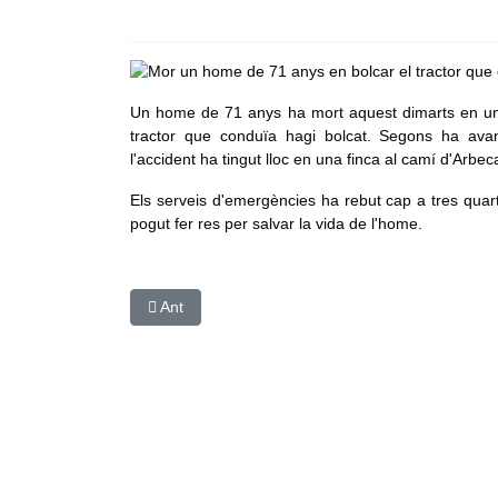
Un home de 71 anys ha mort aquest dimarts en un 
tractor que conduïa hagi bolcat. Segons ha avan
l'accident ha tingut lloc en una finca al camí d'Arbe
Els serveis d'emergències ha rebut cap a tres quarts
pogut fer res per salvar la vida de l'home.
Article anterior: La Fira de Sant Josep de Moller
Ant