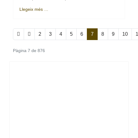
Llegeix més …
2
3
4
5
6
7
8
9
10
Pàgina 7 de 876